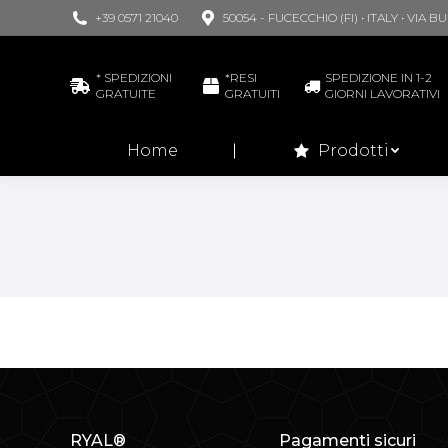
+39 0571 21040
50054 - FUCECCHIO (FI) • ITALY • VIA 
Hom
* SPEDIZIONI
*RESI
SPEDIZIONE IN 1-2
GRATUITE
GRATUITI
GIORNI LAVORATIVI
Home
Prodotti
RYAL®
Pagamenti sicuri