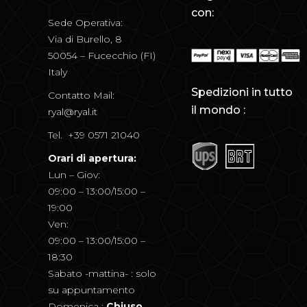
con:
Sede Operativa:
Via di Burello, 8
50054 – Fucecchio (FI)
Italy
Spedizioni in tutto
Contatto Mail:
il mondo :
ryal@ryal.it
Tel. +39 0571 21040
Orari di apertura:
Lun – Giov:
09:00 – 13:00/15:00 –
19:00
Ven:
09:00 – 13:00/15:00 –
18:30
Sabato -mattina- : solo
su appuntamento
Domenica :
Chiuso