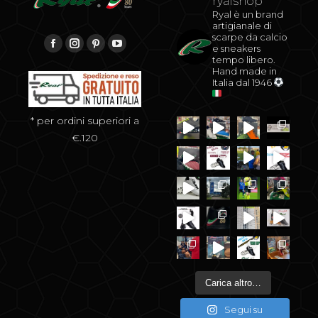
ryalshop
Ryal è un brand
artigianale di
scarpe da calcio
Find us on:
e sneakers
Facebook
Instagram
Pinterest
YouTube
tempo libero.
Hand made in
Italia dal 1946
* per ordini superiori a
€.120
Carica altro…
Segui su