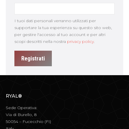
I tuoi dati personali verranno utilizzati per
supportare la tua esperienza su questo sito web,
per gestire l'accesso al tuo account e per altri
scopi descritti nella nostra
privacy policy
.
Registrati
RYAL®
Sede Operativa:
Via di Burello, 8
50054 – Fucecchio (FI)
Italy