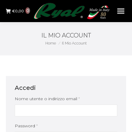
0
€
0,00
IL MIO ACCOUNT
You are here:
Home
Il Mio Account
Accedi
Nome utente o indirizzo email
*
Password
*